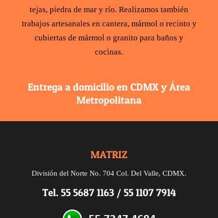
tejas
,
piedra de mar y río
. Realizamos también
trabajos artesanales en cantera,
mármol
o recinto y
cubiertas de mármol
o
granito para baños y
cocinas
.
Entrega a domicilio en CDMX y Área
Metropolitana
MATRIZ
División del Norte No. 704 Col. Del Valle, CDMX.
Tel.
55 5687 1163
/
55 1107 7914