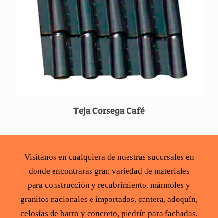
Teja Corsega Café
Visítanos en cualquiera de nuestras sucursales en
donde encontraras gran variedad de
materiales
para construcción
y recubrimiento,
mármoles y
granitos
nacionales e importados,
cantera
,
adoquín
,
celosías de barro y concreto
,
piedrín para fachadas
,