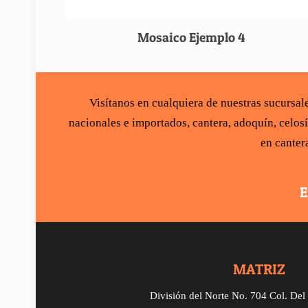
Mosaico Ejemplo 4
Visítanos en cualquiera de nuestras sucursa
nacionales e importados,
cantera
,
adoquín
,
celos
en canter
E
MATRIZ
División del Norte No. 704 Col. De