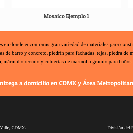
Mosaico Ejemplo 1
les en donde encontraras gran variedad de
materiales para const
ías de barro y concreto
,
piedrín para fachadas
,
tejas
,
piedra de m
a,
mármol
o recinto y
cubiertas de mármol
o
granito para baños
ntrega a domicilio en CDMX y Área Metropolita
l Valle, CDMX.
División del 