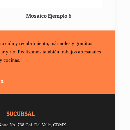
Mosaico Ejemplo 6
rucción
y recubrimiento,
mármoles y granitos
ar y río
. Realizamos también trabajos artesanales
 y cocinas
.
na
SUCURSAL
Norte
No. 738
Col. Del Valle, CDMX