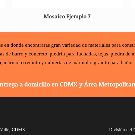
Mosaico Ejemplo 7
les en donde encontraras gran variedad de
materiales para const
ías de barro y concreto
,
piedrín para fachadas
,
tejas
,
piedra de m
a,
mármol
o recinto y
cubiertas de mármol
o
granito para baños
ntrega a domicilio en CDMX y Área Metropolita
l Valle, CDMX.
División del 