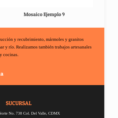
Mosaico Ejemplo 9
rucción
y recubrimiento,
mármoles y granitos
ar y río
. Realizamos también trabajos artesanales
 y cocinas
.
na
SUCURSAL
Norte
No. 738
Col. Del Valle, CDMX