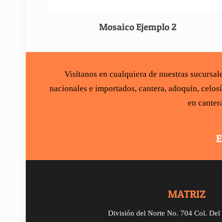
Mosaico Ejemplo 2
Visítanos en cualquiera de nuestras sucursa
nacionales e importados,
cantera
,
adoquín
,
celos
en canter
E
MATRIZ
División del Norte No. 704 Col. De