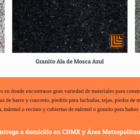
Granito Ala de Mosca Azul
les en donde encontraras gran variedad de
materiales para const
ías de barro y concreto
,
piedrín para fachadas
,
tejas
,
piedra de m
a,
mármol
o recinto y
cubiertas de mármol
o
granito para baños
ntrega a domicilio en CDMX y Área Metropolita