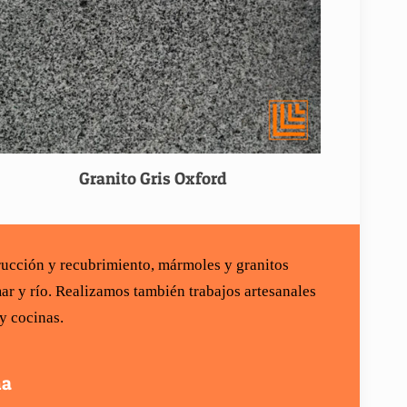
Granito Gris Oxford
rucción
y recubrimiento,
mármoles y granitos
ar y río
. Realizamos también trabajos artesanales
 y cocinas
.
na