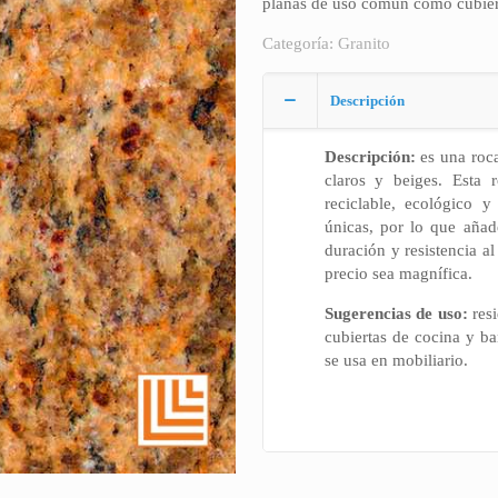
planas de uso común como cubiert
Categoría:
Granito
Descripción
Descripción:
es una roca
claros y beiges. Esta r
reciclable, ecológico 
únicas, por lo que añade
duración y resistencia a
precio sea magnífica.
Sugerencias de uso:
resi
cubiertas de cocina y ba
se usa en mobiliario.