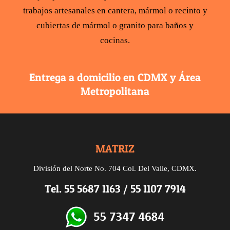
trabajos artesanales en cantera,
mármol
o recinto y
cubiertas de mármol
o
granito para baños y
cocinas
.
Entrega a domicilio en CDMX y Área
Metropolitana
MATRIZ
División del Norte No. 704 Col. Del Valle, CDMX.
Tel.
55 5687 1163
/
55 1107 7914