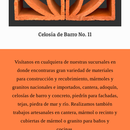
Celosía de Barro No. 11
Visítanos en cualquiera de nuestras sucursales en
donde encontraras gran variedad de
materiales
para construcción
y recubrimiento,
mármoles y
granitos
nacionales e importados,
cantera
,
adoquín
,
celosías de barro y concreto
,
piedrín para fachadas
,
tejas
,
piedra de mar y río
. Realizamos también
trabajos artesanales en cantera,
mármol
o recinto y
cubiertas de mármol
o
granito para baños y
cocinas
.