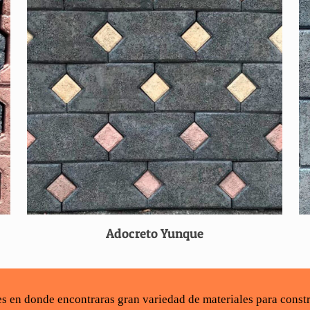
Adocreto Yunque
les en donde encontraras gran variedad de
materiales para const