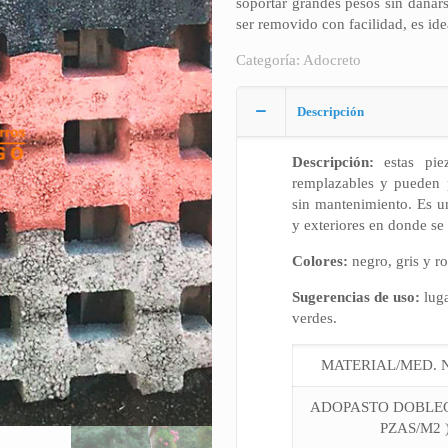
soportar grandes pesos sin dañars
ser removido con facilidad, es ide
Categoría:
Adocreto
Descripción
Descripción:
estas piez
remplazables y pueden 
sin mantenimiento. Es un
y exteriores en donde se
Colores:
negro, gris y ro
Sugerencias de uso:
luga
verdes.
MATERIAL/MED. 
ADOPASTO DOBLEG
PZAS/M2 