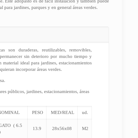
e. Este adopasto es de fácil instalación y también puede
al para jardines, parques y en general áreas verdes.
as son duraderas, reutilizables, removibles,
permanecer sin deterioro por mucho tiempo y
 material ideal para jardines, estacionamientos
 quieran incorporar áreas verdes.
sa.
res públicos, jardines, estacionamientos, áreas
NOMINAL
PESO
MED/REAL
ud.
ATO ( 6.5
13.9
28x56x08
M2
)