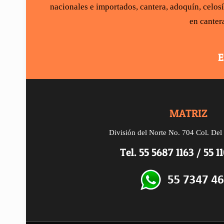
nacionales e importados,
cantera
,
adoquín
,
celos
en canter
E
MATRIZ
División del Norte No. 704 Col. De
Tel.
55 5687 1163
/
55 1