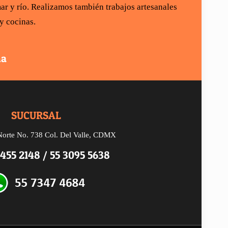
ar y río
. Realizamos también trabajos artesanales
 y cocinas
.
na
SUCURSAL
Norte
No. 738
Col. Del Valle, CDMX
2455 2148
/
55 3095 5638